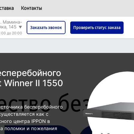
ставка
Контакты
л. Мамина-
яка, 145
▼
Проверить статус заказа
Заказать звонок
:00 до 20:00
есперебойного
 Winner II 1550
источника бесперебойного
осуществляется как с
сного центра IPPON в
па поломки и пожелания