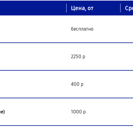
Цена, от
Ср
бесплатно
2250 р
400 р
е)
1000 р