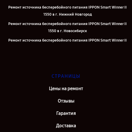
Ремонт источника бесперебойного питания IPPON Smart Winner II
1550 в г. Нижний Новгород
Ремонт источника бесперебойного питания IPPON Smart Winner II
1550 в г. Новосибирск
Ремонт источника бесперебойного питания IPPON Smart Winner II
1550 в г. Челябинск
Ремонт источника бесперебойного питания IPPON Smart Winner II
1550 в г. Казань
Ремонт источника бесперебойного питания IPPON Smart Winner II
СТРАНИЦЫ
1550 в г. Москва
Цены на ремонт
Ремонт источника бесперебойного питания IPPON Smart Winner II
1550 в г. Санкт-Петербург
Отзывы
Гарантия
Доставка