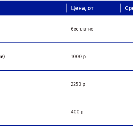
Цена, от
Ср
бесплатно
е)
1000 р
2250 р
400 р