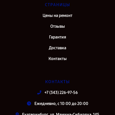
Ремонт источника бесперебойного питания IPPON Innova RT 33
СТРАНИЦЫ
40K Tower в г. Москва
Цены на ремонт
Ремонт источника бесперебойного питания IPPON Innova RT 33
40K Tower в г. Санкт-Петербург
Отзывы
Гарантия
Доставка
Контакты
КОНТАКТЫ
+7 (343) 226-97-56
Ежедневно, с 10:00 до 20:00
Екатеринбург, ул. Мамина-Сибиряка, 145