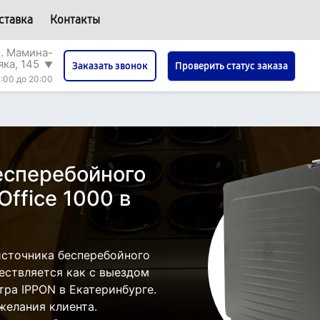
ставка
Контакты
л. Мамина-
яка, 145
▼
Проверить статус заказа
Заказать звонок
:00 до 20:00
есперебойного
Office 1000 в
источника бесперебойного
ществляется как с выездом
нтра IPPON в Екатеринбурге.
желания клиента.