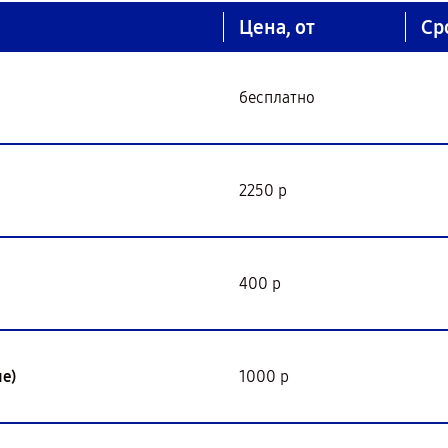
Цена, от
Ср
бесплатно
2250 р
400 р
е)
1000 р